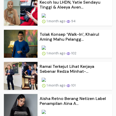
Kecoh Isu LHDN, Yatie Sendayu
Tinggi & Aleeya Aven...
1 month ago
94
Tolak Konsep ‘Walk-In’, Khairul
Aming Mahu Pelangg...
1 month ago
102
Ramai Terkejut Lihat Kerjaya
Sebenar Redza Minhat-...
1 month ago
101
Aisha Retno Berang Netizen Label
Penampilan Aina A...