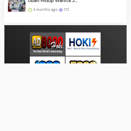
Ubah Hidup Wanita J...
3 months ago
172