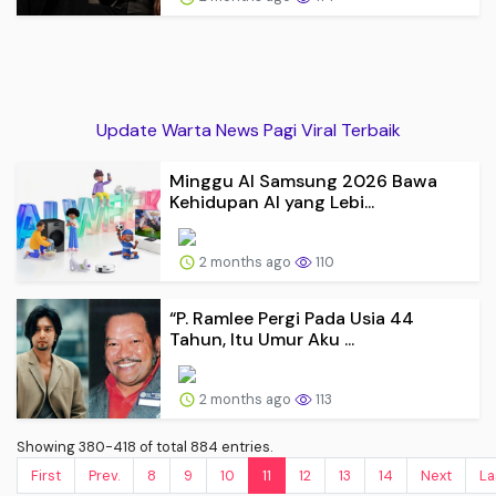
Update Warta News Pagi Viral Terbaik
Minggu AI Samsung 2026 Bawa
Kehidupan AI yang Lebi...
2 months ago
110
“P. Ramlee Pergi Pada Usia 44
Tahun, Itu Umur Aku ...
2 months ago
113
Showing 380-418 of total 884 entries.
First
Prev.
8
9
10
11
12
13
14
Next
La