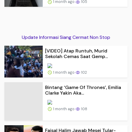
1 month ago
105
Update Informasi Siang Cermat Non Stop
[VIDEO] Atap Runtuh, Murid
Sekolah Cemas Saat Gemp...
1 month ago
102
Bintang ‘Game Of Thrones’, Emilia
Clarke Yakin Aka...
1 month ago
108
Faisal Halim Jawab Mesej Tular-