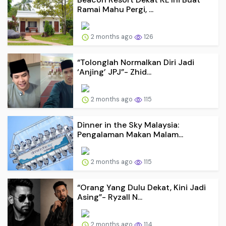
Ramai Mahu Pergi, ...
2 months ago
126
“Tolonglah Normalkan Diri Jadi
‘Anjing’ JPJ”- Zhid...
2 months ago
115
Dinner in the Sky Malaysia:
Pengalaman Makan Malam...
2 months ago
115
“Orang Yang Dulu Dekat, Kini Jadi
Asing”- Ryzall N...
2 months ago
114