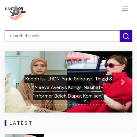
Kecoh Isu LHDN, Yatie Sendayu Tinggi &
Previous
Next
Aleeya Avenys Kongsi Nasihat-
“Informer Boleh Dapat Komisen”
LATEST