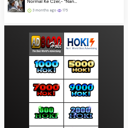
Normal Ke Czer,- “Nan...
3 months ago
175