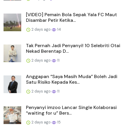
[VIDEO] Pemain Bola Sepak Yala FC Maut
Disambar Petir Ketika...
2 days ago
14
Tak Pernah Jadi Penyanyi! 10 Selebriti Otai
Nekad Berentap D...
2 days ago
11
Anggapan “Saya Masih Muda” Boleh Jadi
Satu Risiko Kepada Kes...
2 days ago
11
Penyanyi imzoo Lancar Single Kolaborasi
“waiting for u” Bers...
2 days ago
15