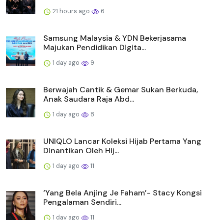
21 hours ago
6
Samsung Malaysia & YDN Bekerjasama
Majukan Pendidikan Digita...
1 day ago
9
Berwajah Cantik & Gemar Sukan Berkuda,
Anak Saudara Raja Abd...
1 day ago
8
UNIQLO Lancar Koleksi Hijab Pertama Yang
Dinantikan Oleh Hij...
1 day ago
11
‘Yang Bela Anjing Je Faham’- Stacy Kongsi
Pengalaman Sendiri...
1 day ago
11