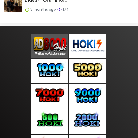
3 months ago
174