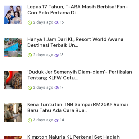
Lepas 17 Tahun, T-ARA Masih Berbisa! Fan-
Con Solo Pertama Di...
2 days ago
15
Hanya 1 Jam Dari KL, Resort World Awana
Destinasi Terbaik Un...
2 days ago
13
‘Duduk Jer Semenyih Diam-diam’- Pertikaian
Tentang KLFW Cetu...
2 days ago
17
Kena Tuntutan TNB Sampai RM25K? Ramai
Baru Tahu Ada Cara Bua...
3 days ago
14
Kimpton Naluria KL Perkenal Set Hadiah