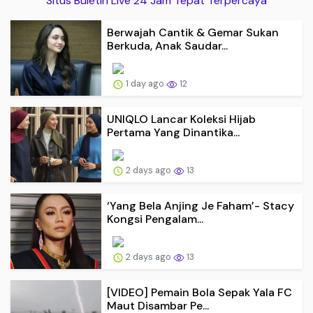
Situs Buletin Live 24 Jam Tepat Terpercaya
Berwajah Cantik & Gemar Sukan
Berkuda, Anak Saudar...
1 day ago
12
UNIQLO Lancar Koleksi Hijab
Pertama Yang Dinantika...
2 days ago
13
‘Yang Bela Anjing Je Faham’- Stacy
Kongsi Pengalam...
2 days ago
13
[VIDEO] Pemain Bola Sepak Yala FC
Maut Disambar Pe...