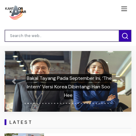
Bakal Tayang Pada September Ini, ‘The
Previous
Next
Intern’ Versi Korea Dibintangi Han Soo
Hee
LATEST