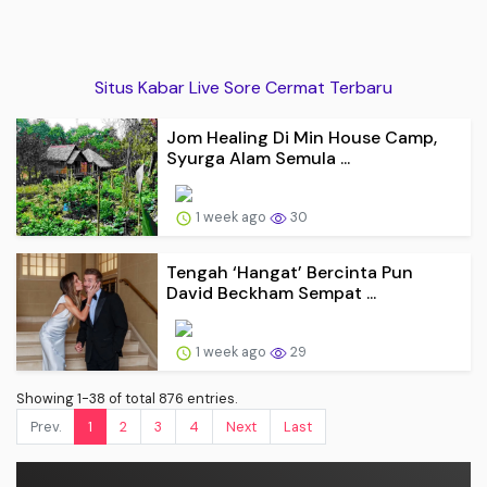
Situs Kabar Live Sore Cermat Terbaru
Jom Healing Di Min House Camp,
Syurga Alam Semula ...
1 week ago
30
Tengah ‘Hangat’ Bercinta Pun
David Beckham Sempat ...
1 week ago
29
Showing 1-38 of total 876 entries.
Prev.
1
2
3
4
Next
Last