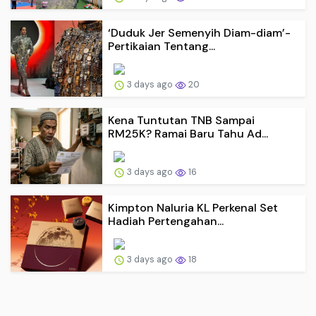
‘Duduk Jer Semenyih Diam-diam’-
Pertikaian Tentang...
3 days ago
20
Kena Tuntutan TNB Sampai
RM25K? Ramai Baru Tahu Ad...
3 days ago
16
Kimpton Naluria KL Perkenal Set
Hadiah Pertengahan...
3 days ago
18