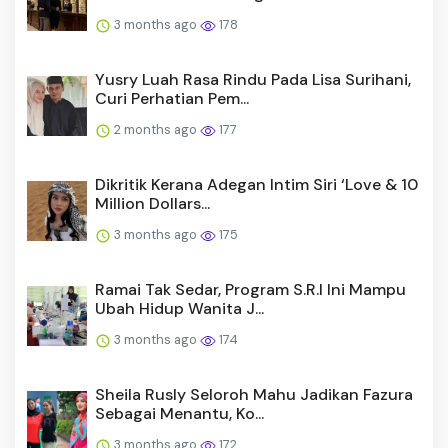
3 months ago
178
Yusry Luah Rasa Rindu Pada Lisa Surihani,
Curi Perhatian Pem...
2 months ago
177
Dikritik Kerana Adegan Intim Siri ‘Love & 10
Million Dollars...
3 months ago
175
Ramai Tak Sedar, Program S.R.I Ini Mampu
Ubah Hidup Wanita J...
3 months ago
174
Sheila Rusly Seloroh Mahu Jadikan Fazura
Sebagai Menantu, Ko...
3 months ago
172