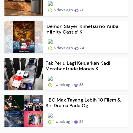
5 days ago
21
‘Demon Slayer: Kimetsu no Yaiba
Infinity Castle’ K...
6 days ago
24
Tak Perlu Lagi Keluarkan Kad!
Merchantrade Money K...
1 week ago
33
HBO Max Tayang Lebih 10 Filem &
Siri Drama Pada Og...
1 week ago
33