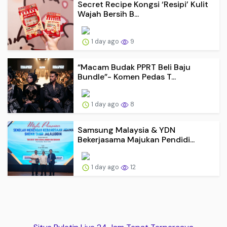
Secret Recipe Kongsi ‘Resipi’ Kulit
Wajah Bersih B...
1 day ago
9
“Macam Budak PPRT Beli Baju
Bundle”- Komen Pedas T...
1 day ago
8
Samsung Malaysia & YDN
Bekerjasama Majukan Pendidi...
1 day ago
12