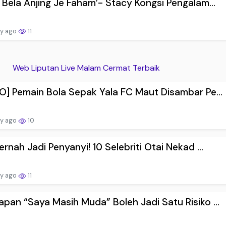
 Bela Anjing Je Faham’- Stacy Kongsi Pengalam...
ay ago
11
Web Liputan Live Malam Cermat Terbaik
O] Pemain Bola Sepak Yala FC Maut Disambar Pe...
ay ago
10
ernah Jadi Penyanyi! 10 Selebriti Otai Nekad ...
ay ago
11
pan “Saya Masih Muda” Boleh Jadi Satu Risiko ...