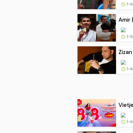
3 d
Amir 
3 d
Zizan
3 d
Vietj
3 d