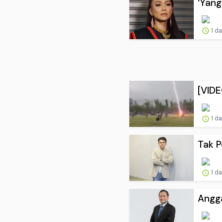
‘Yang
1 d
[VIDE
1 d
Tak P
1 d
Angga