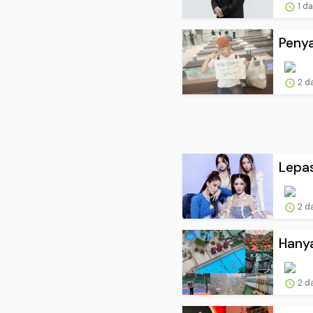
1 d
Penya
2 d
Lepas
2 d
Hanya
2 d