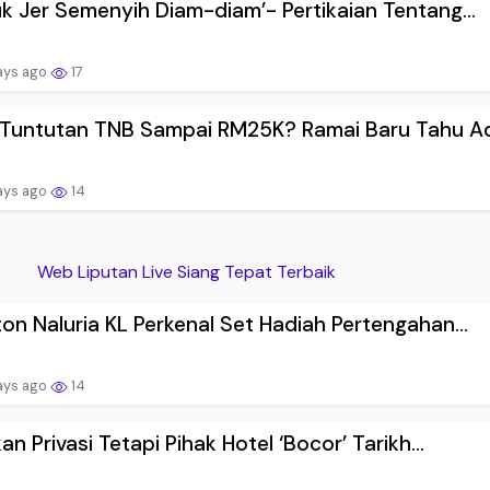
k Jer Semenyih Diam-diam’- Pertikaian Tentang...
ays ago
17
Tuntutan TNB Sampai RM25K? Ramai Baru Tahu Ad.
ays ago
14
Web Liputan Live Siang Tepat Terbaik
on Naluria KL Perkenal Set Hadiah Pertengahan...
ays ago
14
kan Privasi Tetapi Pihak Hotel ‘Bocor’ Tarikh...