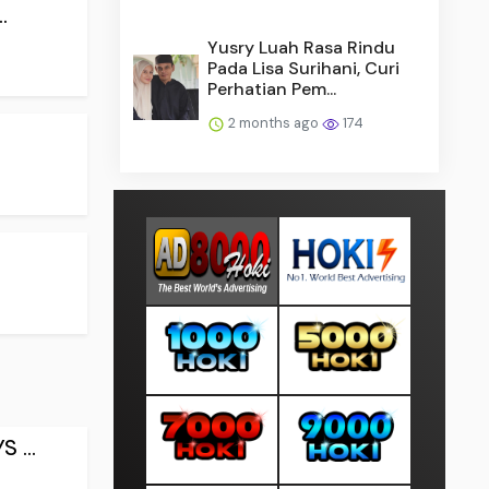
.
Yusry Luah Rasa Rindu
Pada Lisa Surihani, Curi
Perhatian Pem...
2 months ago
174
 ...