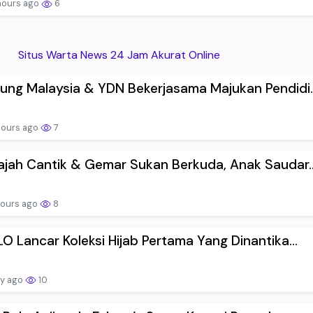
hours ago
6
Situs Warta News 24 Jam Akurat Online
ng Malaysia & YDN Bekerjasama Majukan Pendidi..
hours ago
7
jah Cantik & Gemar Sukan Berkuda, Anak Saudar..
hours ago
8
O Lancar Koleksi Hijab Pertama Yang Dinantika...
ay ago
10