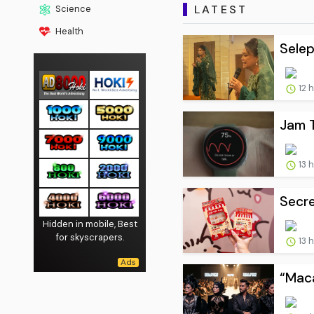
LATEST
Science
Health
Selep
12 
Jam T
13 
Secre
Hidden in mobile, Best
for skyscrapers.
13 
“Maca