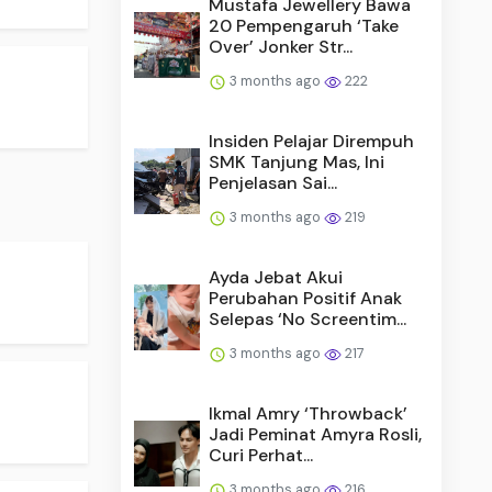
Mustafa Jewellery Bawa
20 Pempengaruh ‘Take
Over’ Jonker Str...
3 months ago
222
Insiden Pelajar Dirempuh
SMK Tanjung Mas, Ini
Penjelasan Sai...
3 months ago
219
Ayda Jebat Akui
Perubahan Positif Anak
Selepas ‘No Screentim...
3 months ago
217
Ikmal Amry ‘Throwback’
Jadi Peminat Amyra Rosli,
Curi Perhat...
3 months ago
216