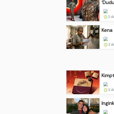
‘Dudu
2 d
Kena 
2 d
Kimpt
2 d
Ingin