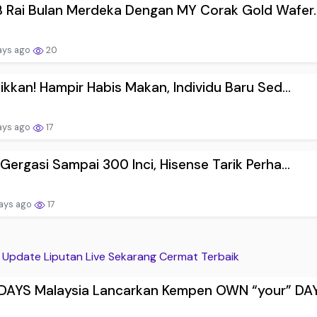
 Rai Bulan Merdeka Dengan MY Corak Gold Wafer..
ays ago
20
jikkan! Hampir Habis Makan, Individu Baru Sed...
ays ago
17
 Gergasi Sampai 300 Inci, Hisense Tarik Perha...
ays ago
17
Update Liputan Live Sekarang Cermat Terbaik
AYS Malaysia Lancarkan Kempen OWN “your” DAYS