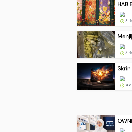
HABIB
3 d
Menji
3 d
Skrin
4 d
OWND