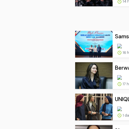
14 
Samsu
16 
Berwa
17 
UNIQL
1 d